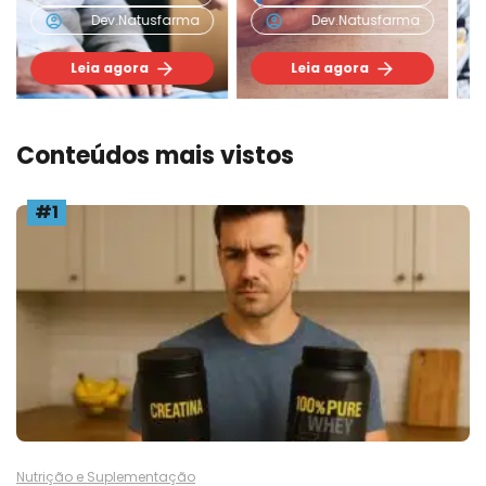
Dev.natusfarma
Dev.natusfarma
Leia agora
Leia agora
Conteúdos mais vistos
#1
Nutrição e Suplementação