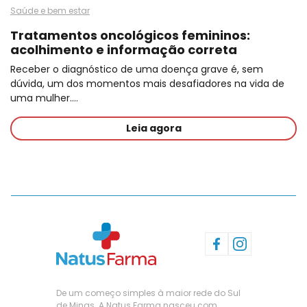
Saúde e bem estar
Tratamentos oncológicos femininos:
acolhimento e informação correta
Receber o diagnóstico de uma doença grave é, sem
dúvida, um dos momentos mais desafiadores na vida de
uma mulher.…
Leia agora
De um começo simples à maior rede do Sul
de Minas. A Natus Farma nasceu com