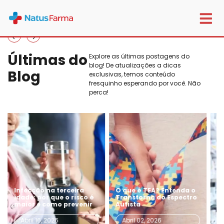
Últimas do
Explore as últimas postagens do
blog! De atualizações a dicas
Blog
exclusivas, temos conteúdo
fresquinho esperando por você. Não
perca!
O que é TEA? Entenda o
O papel da farmácia
Transtorno do Espectro
especializada no
Autista
cuidado de longo prazo
Abril 02, 2026
Março 19, 2026