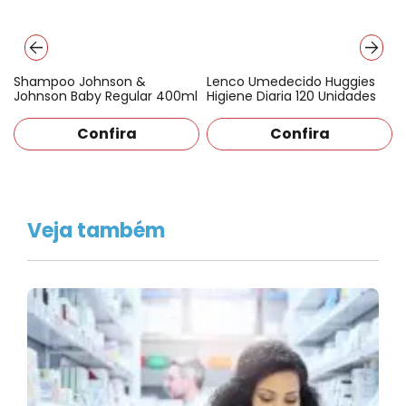
Lenco Umedecido Huggies
Fralda Descartável Huggies
l
Higiene Diaria 120 Unidades
Supreme Care Hiper G com
66…
Confira
Confira