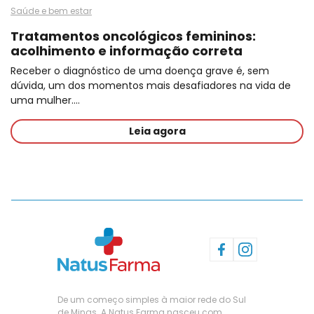
Saúde e bem estar
Tratamentos oncológicos femininos:
acolhimento e informação correta
Receber o diagnóstico de uma doença grave é, sem
dúvida, um dos momentos mais desafiadores na vida de
uma mulher.…
Leia agora
De um começo simples à maior rede do Sul
de Minas. A Natus Farma nasceu com