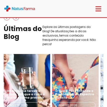
Últimas do
Explore as últimas postagens do
blog! De atualizações a dicas
Blog
exclusivas, temos conteúdo
fresquinho esperando por você. Não
perca!
na terceira
O que é TEA? Entenda o
O papel da far
 que o risco é
Transtorno do Espectro
especializada n
como prevenir
Autista
cuidado de lon
 2026
Abril 02, 2026
Março 19, 2026