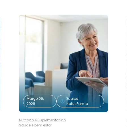
Março 05,
Equipe
2026
NatusFarma
Nutrição e Suplementação
Saúde e bem estar