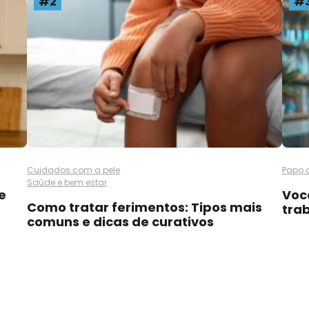
#2
#
Cuidados com a pele
Papo 
Saúde e bem estar
e
Voc
Como tratar ferimentos: Tipos mais
tra
comuns e dicas de curativos