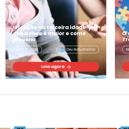
Infecção na terceira idade: por
que o risco é maior e como
O que 
prevenir
Transt
Abril 16, 2026
Dev.natusfarma
Abril 02,
Leia agora