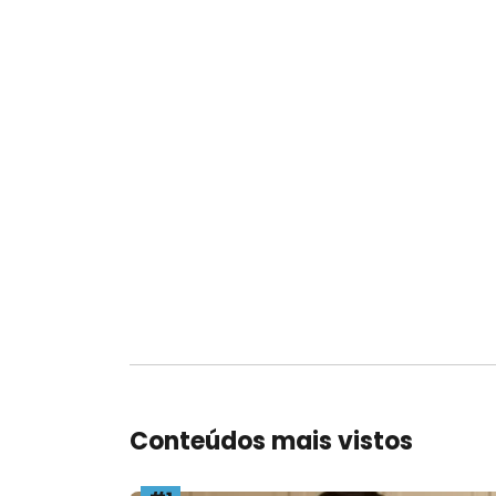
Cansaço mental constante:
como as vitaminas ajudam a
recuperar o foco
Maio 07, 2026
Dev.natusfarma
Leia agora
Conteúdos mais vistos