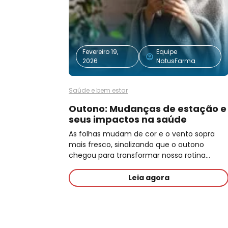
Fevereiro 19,
Equipe
2026
NatusFarma
Saúde e bem estar
Outono: Mudanças de estação e
seus impactos na saúde
As folhas mudam de cor e o vento sopra
mais fresco, sinalizando que o outono
chegou para transformar nossa rotina…
Leia agora