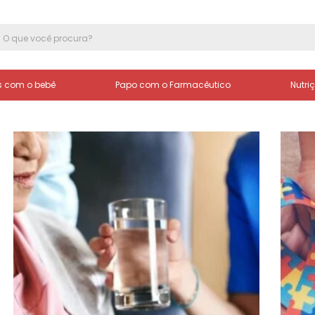
 com o bebê
Papo com o Farmacêutico
Nutri