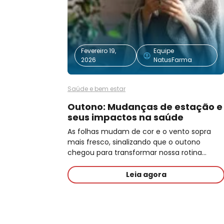
Fevereiro 19,
Equipe
2026
NatusFarma
Saúde e bem estar
Outono: Mudanças de estação e
seus impactos na saúde
As folhas mudam de cor e o vento sopra
mais fresco, sinalizando que o outono
chegou para transformar nossa rotina…
Leia agora