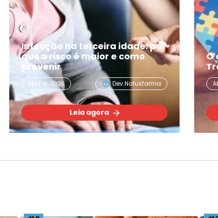
or
O que é TEA? Entenda o
Transtorno do Espectro Autista
a
Abril 02, 2026
Dev.natusfarma
Leia agora