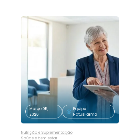
Março 05,
Equipe
2026
NatusFarma
Nutrição e Suplementação
Saúde e bem estar