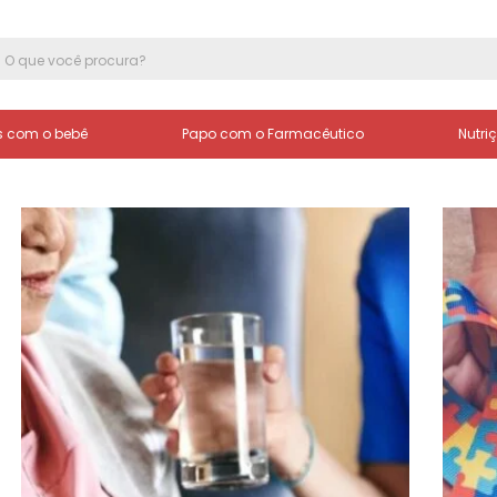
 com o bebê
Papo com o Farmacêutico
Nutri