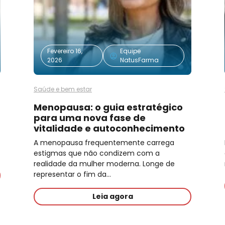
Fevereiro 16,
Equipe
2026
NatusFarma
Saúde e bem estar
Menopausa: o guia estratégico
para uma nova fase de
vitalidade e autoconhecimento
A menopausa frequentemente carrega
estigmas que não condizem com a
realidade da mulher moderna. Longe de
representar o fim da…
Leia agora