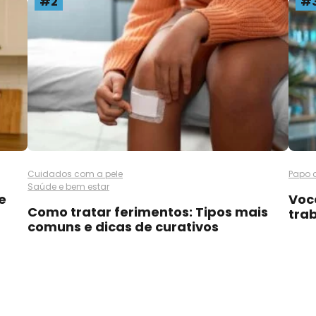
#2
#
Cuidados com a pele
Papo 
Saúde e bem estar
e
Voc
Como tratar ferimentos: Tipos mais
tra
comuns e dicas de curativos