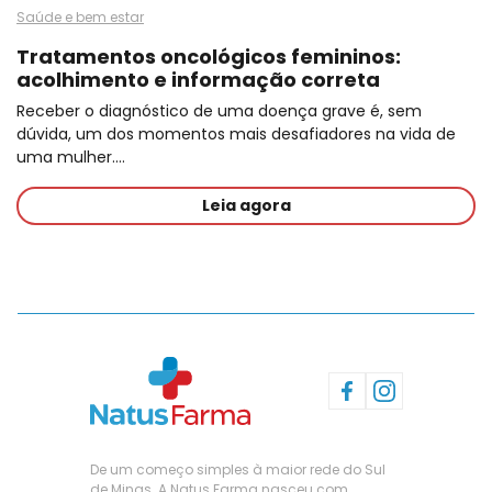
Saúde e bem estar
Tratamentos oncológicos femininos:
acolhimento e informação correta
Receber o diagnóstico de uma doença grave é, sem
dúvida, um dos momentos mais desafiadores na vida de
uma mulher.…
Leia agora
De um começo simples à maior rede do Sul
de Minas. A Natus Farma nasceu com