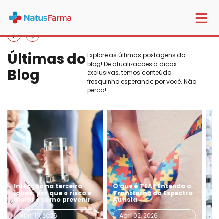
Últimas do
Explore as últimas postagens do
blog! De atualizações a dicas
Blog
exclusivas, temos conteúdo
fresquinho esperando por você. Não
perca!
terceira
O que é TEA? Entenda o
O papel da farmác
e o risco é
Transtorno do Espectro
especializada no
o prevenir
Autista
cuidado de longo 
6
Abril 02, 2026
Março 19, 2026