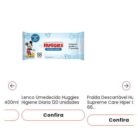
Lenco Umedecido Huggies
Fralda Descartável Huggies
l
Higiene Diaria 120 Unidades
Supreme Care Hiper G com
66…
Confira
Confira